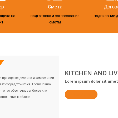
ер
Смета
Догов
рщика на
подготовка и согласование
подписание 
кт
сметы
KITCHEN AND LI
о при оценке дизайна и композиции
Lorem ipsum dolor sit amet,
ает сосредоточиться. Lorem Ipsum
что тот обеспечивает более или
View Detail
заполнение шаблона