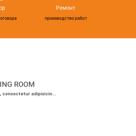
ор
Ремонт
договора
производство работ
VING ROOM
 consectetur adipisicin...