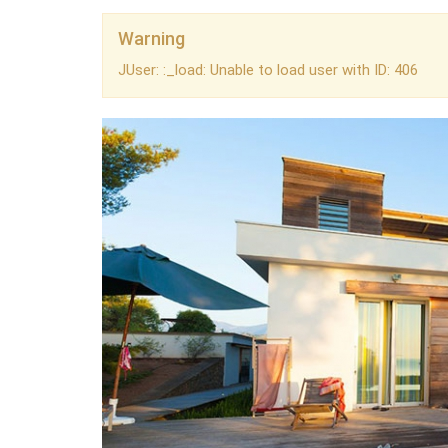
Warning
JUser: :_load: Unable to load user with ID: 406