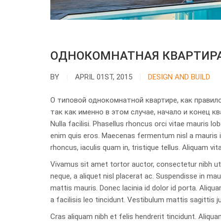
ОДНОКОМНАТНАЯ КВАРТИРА
BY
APRIL 01ST, 2015
DESIGN AND BUILD
О типовой однокомнатной квартире, как правило
так как именно в этом случае, начало и конец к
Nulla facilisi. Phasellus rhoncus orci vitae mauris lob
enim quis eros. Maecenas fermentum nisl a mauris iacu
rhoncus, iaculis quam in, tristique tellus. Aliquam 
Vivamus sit amet tortor auctor, consectetur nibh ut,
neque, a aliquet nisl placerat ac. Suspendisse in m
mattis mauris. Donec lacinia id dolor id porta. Al
a facilisis leo tincidunt. Vestibulum mattis sagittis ju
Cras aliquam nibh et felis hendrerit tincidunt. Aliqu