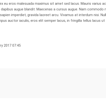
vel ex eu eros malesuada maximus sit amet sed lacus. Mauris varius 
, a dapibus augue blandit. Maecenas a cursus augue. Nam commodo m
apien imperdiet, gravida laoreet arcu. Vivamus at interdum nisi. Null
s auctor iaculis, eros elit semper lacus, in fringilla tellus lacus ut 
ary 2017 07:45