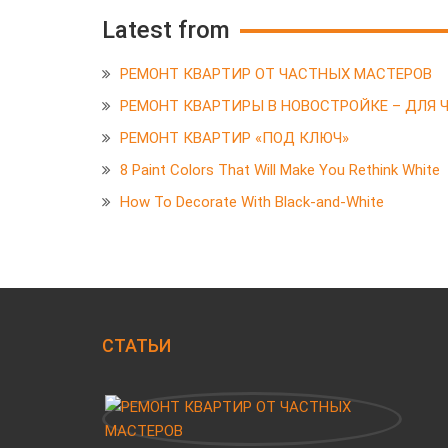
Latest from
РЕМОНТ КВАРТИР ОТ ЧАСТНЫХ МАСТЕРОВ
РЕМОНТ КВАРТИРЫ В НОВОСТРОЙКЕ – ДЛЯ Ч
РЕМОНТ КВАРТИР «ПОД КЛЮЧ»
8 Paint Colors That Will Make You Rethink White
How To Decorate With Black-and-White
СТАТЬИ