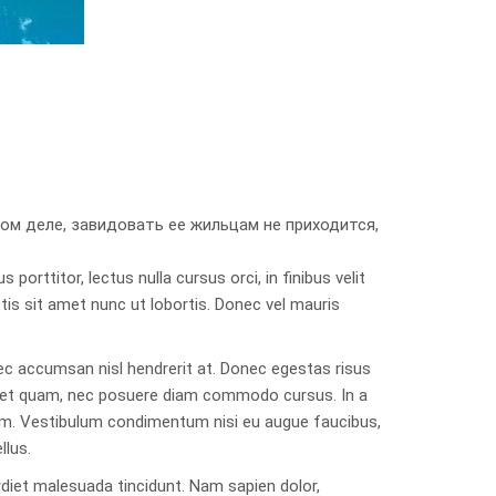
ом деле, завидовать ее жильцам не приходится,
 porttitor, lectus nulla cursus orci, in finibus velit
ttis sit amet nunc ut lobortis. Donec vel mauris
nec accumsan nisl hendrerit at. Donec egestas risus
liquet quam, nec posuere diam commodo cursus. In a
tum. Vestibulum condimentum nisi eu augue faucibus,
llus.
perdiet malesuada tincidunt. Nam sapien dolor,