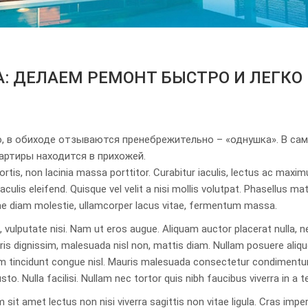
: ДЕЛАЕМ РЕМОНТ БЫСТРО И ЛЕГКО
, в обиходе отзываются пренебрежительно – «однушка». В сам
вартиры находится в прихожей.
ortis, non lacinia massa porttitor. Curabitur iaculis, lectus ac maximus
lis eleifend. Quisque vel velit a nisi mollis volutpat. Phasellus ma
vitae diam molestie, ullamcorper lacus vitae, fermentum massa.
 vulputate nisi. Nam ut eros augue. Aliquam auctor placerat nulla, 
auris dignissim, malesuada nisl non, mattis diam. Nullam posuere a
iquam tincidunt congue nisl. Mauris malesuada consectetur condimen
sto. Nulla facilisi. Nullam nec tortor quis nibh faucibus viverra in a te
am sit amet lectus non nisi viverra sagittis non vitae ligula. Cras im